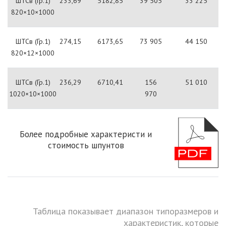
ШТСв (Гр.1)
233,69
5182,85
39 505
33 225
820×10×1000
ШТСв (Гр.1)
274,15
6173,65
73 905
44 150
820×12×1000
ШТСв (Гр.1)
236,29
6710,41
156
51 010
1020×10×1000
970
Более подробные характеристи и
стоимость шпунтов
Таблица показывает диапазон типоразмеров и
характеристик, которые