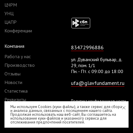
ЦЧРМ
УНЦ
ЦАПР
Конференции
Компания
83472996886
Работа у нас
ул. Дуванский бульвар, д.
Производство
29, пом. 1/1
Пн. - Пт. с 09:00 до 18:00
Отзывы
Новости
ufa@glavfundament.ru
Статистика
Реквизиты
Политика конфиденциальности
Мы используем Cookies (куки-файлы), а также сервис для сбора
Договоры
Согласие на обработку
и анализа данных, связанных с посещением нашего сайта.
Продолжая использовать наш веб-сайт, Вы соглашаетесь на
персональных данных
использование куки-файлов и указанного сервиса для
отслеживания предпочтений посетителей.
2010 - 2026 © «ГлавФундамент»